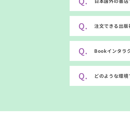
Q.
日本国外の書店
ぐにご注文が
A.
書店マスタ管
Q.
注文できる出版
規会員登録の
たします。な
A.
ジャンルによ
Q.
Bookインタ
い。
A.
出版社在庫か
Q.
どのような環境
A.
PCでの動作
専用ページはあり
Safari、F