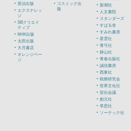
英治出版
コスミック出
新潮社
版
エクスナレッ
人文書院
ジ
スタンダーズ
SBクリエイ
すばる舎
ティブ
すみれ書房
NHK出版
星雲社
太田出版
青弓社
大月書店
静山社
オレンジペー
青春出版社
ジ
誠信書房
西東社
税務研究会
世界文化社
宣伝会議
創元社
草思社
ソーテック社