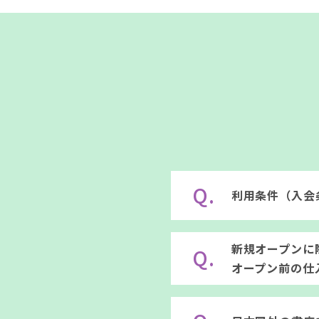
Q.
利用条件（入会
A.
書店マスタ管
新規オープンに
Q.
（トーハン、
オープン前の仕
い場合でもご
A.
取次（トーハ