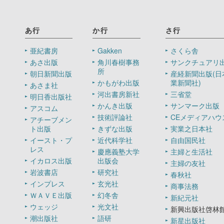
あ行
か行
さ行
亜紀書房
Gakken
さくら舎
あさ出版
角川春樹事務
サンクチュアリ
所
朝日新聞出版
産経新聞出版(日
かもがわ出版
業新聞社)
あさま社
河出書房新社
三省堂
明日香出版社
かんき出版
サンマーク出版
アスコム
技術評論社
CEメディアハウ
アチーブメン
ト出版
きずな出版
実業之日本社
イースト・プ
近代科学社
自由国民社
レス
慶應義塾大学
主婦と生活社
イカロス出版
出版会
主婦の友社
岩波書店
研究社
春秋社
インプレス
玄光社
商事法務
ＷＡＶＥ出版
幻冬舎
新紀元社
ウェッジ
光文社
新興出版社啓林
潮出版社
語研
新星出版社